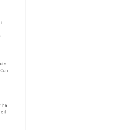
il
a
nuto
. Con
” ha
e il