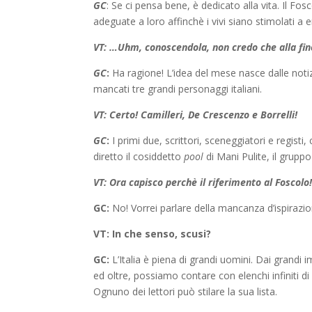
GC
: Se ci pensa bene, è dedicato alla vita. Il 
adeguate a loro affinchè i vivi siano stimolati a
VT: …Uhm, conoscendola, non credo che alla fin
GC
:
Ha ragione! L’idea del mese nasce dalle notiz
mancati tre grandi personaggi italiani.
VT: Certo! Camilleri, De Crescenzo e Borrelli!
GC
:
I primi due, scrittori, sceneggiatori e registi
diretto il cosiddetto
pool
di Mani Pulite, il gruppo 
VT: Ora capisco perchè il riferimento al Foscolo
GC:
No! Vorrei parlare della mancanza d’ispirazio
VT: In che senso, scusi?
GC:
L’Italia è piena di grandi uomini. Dai grandi 
ed oltre, possiamo contare con elenchi infiniti di
Ognuno dei lettori può stilare la sua lista.