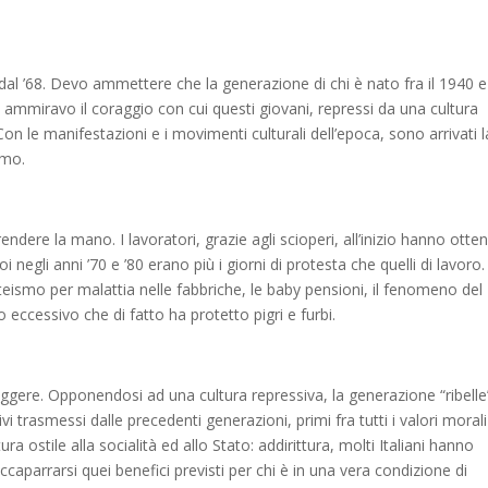
al ’68. Devo ammettere che la generazione di chi è nato fra il 1940 e 
ammiravo il coraggio con cui questi giovani, repressi da una cultura
Con le manifestazioni e i movimenti culturali dell’epoca, sono arrivati l
smo.
endere la mano. I lavoratori, grazie agli scioperi, all’inizio hanno otte
 negli anni ’70 e ’80 erano più i giorni di protesta che quelli di lavoro
ssenteismo per malattia nelle fabbriche, le baby pensioni, il fenomeno del
o eccessivo che di fatto ha protetto pigri e furbi.
gere. Opponendosi ad una cultura repressiva, la generazione “ribelle
vi trasmessi dalle precedenti generazioni, primi fra tutti i valori morali 
ura ostile alla socialità ed allo Stato: addirittura, molti Italiani hanno
caparrarsi quei benefici previsti per chi è in una vera condizione di