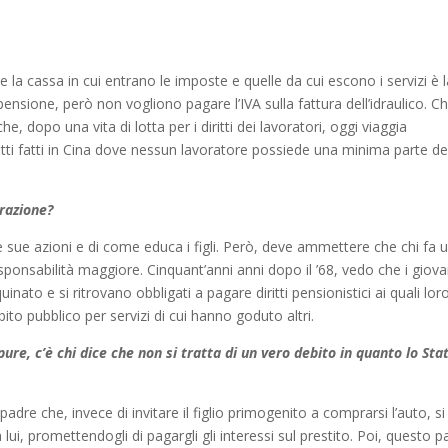
a cassa in cui entrano le imposte e quelle da cui escono i servizi è l
ensione, però non vogliono pagare l’IVA sulla fattura dell’idraulico. C
he, dopo una vita di lotta per i diritti dei lavoratori, oggi viaggia
i fatti in Cina dove nessun lavoratore possiede una minima parte de
erazione?
sue azioni e di come educa i figli. Però, deve ammettere che chi fa 
esponsabilità maggiore. Cinquant’anni anni dopo il ’68, vedo che i giova
ato e si ritrovano obbligati a pagare diritti pensionistici ai quali lor
to pubblico per servizi di cui hanno goduto altri.
pure, c’è chi dice che non si tratta di un vero debito in quanto lo Sta
adre che, invece di invitare il figlio primogenito a comprarsi l’auto, si
 lui, promettendogli di pagargli gli interessi sul prestito. Poi, questo p