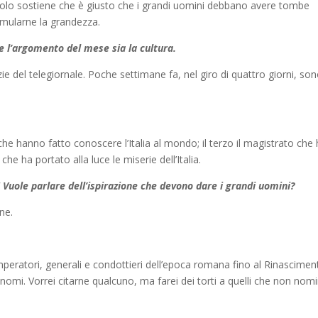
Foscolo sostiene che è giusto che i grandi uomini debbano avere tombe
 emularne la grandezza.
e l’argomento del mese sia la cultura.
ie del telegiornale. Poche settimane fa, nel giro di quattro giorni, so
, che hanno fatto conoscere l’Italia al mondo; il terzo il magistrato che
che ha portato alla luce le miserie dell’Italia.
! Vuole parlare dell’ispirazione che devono dare i grandi uomini?
ne.
imperatori, generali e condottieri dell’epoca romana fino al Rinascimen
 nomi. Vorrei citarne qualcuno, ma farei dei torti a quelli che non nom