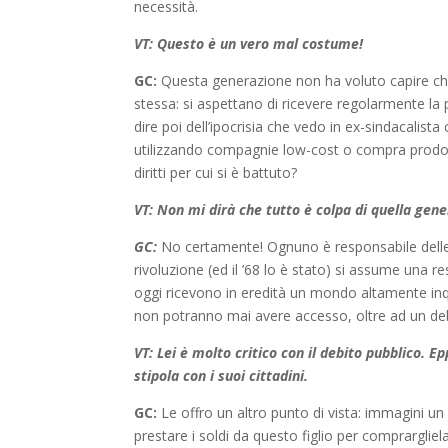
necessità.
VT: Questo è un vero mal costume!
GC:
Questa generazione non ha voluto capire che l
stessa: si aspettano di ricevere regolarmente la p
dire poi dell’ipocrisia che vedo in ex-sindacalista c
utilizzando compagnie low-cost o compra prodott
diritti per cui si è battuto?
VT: Non mi dirà che tutto è colpa di quella gen
GC:
No certamente! Ognuno è responsabile delle 
rivoluzione (ed il ’68 lo è stato) si assume una r
oggi ricevono in eredità un mondo altamente inquin
non potranno mai avere accesso, oltre ad un debi
VT: Lei è molto critico con il debito pubblico. Ep
stipola con i suoi cittadini.
GC:
Le offro un altro punto di vista: immagini un p
prestare i soldi da questo figlio per comprargliela