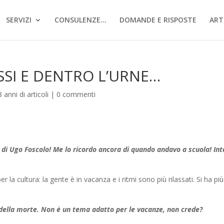
SERVIZI
CONSULENZE…
DOMANDE E RISPOSTE
ART
SSI E DENTRO L’URNE…
8 anni di articoli
|
0 commenti
 di Ugo Foscolo! Me lo ricordo ancora di quando andavo a scuola! In
la cultura: la gente è in vacanza e i ritmi sono più rilassati. Si ha più
ta della morte. Non è un tema adatto per le vacanze, non crede?