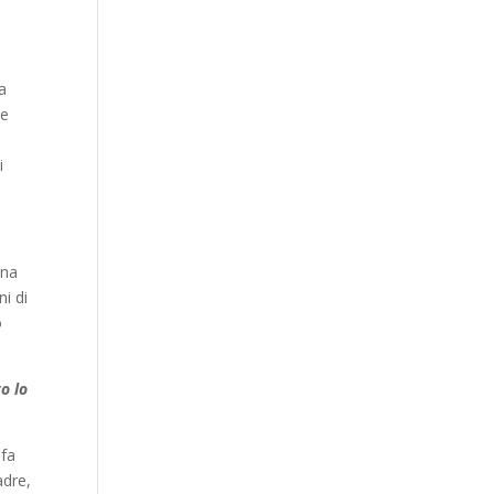
a
he
i
una
ni di
o
to lo
 fa
adre,