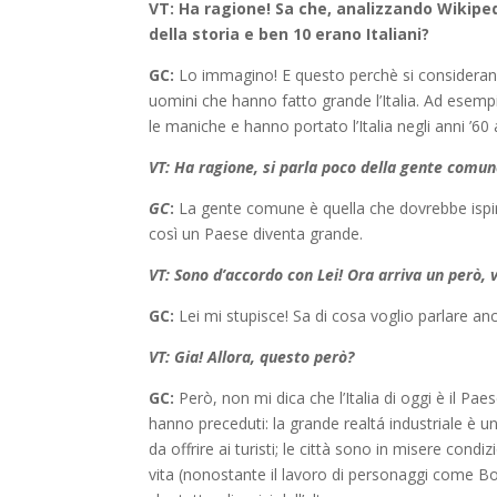
VT: Ha ragione! Sa che, analizzando Wikipedi
della storia e ben 10 erano Italiani?
GC:
Lo immagino! E questo perchè si considerano s
uomini che hanno fatto grande l’Italia. Ad esemp
le maniche e hanno portato l’Italia negli anni ’60
VT: Ha ragione, si parla poco della gente comun
GC
:
La gente comune è quella che dovrebbe ispira
così un Paese diventa grande.
VT: Sono d’accordo con Lei! Ora arriva un però, 
GC:
Lei mi stupisce! Sa di cosa voglio parlare an
VT: Gia! Allora, questo però?
GC:
Però, non mi dica che l’Italia di oggi è il Paes
hanno preceduti: la grande realtá industriale è u
da offrire ai turisti; le città sono in misere cond
vita (nonostante il lavoro di personaggi come Borr