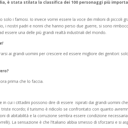
a, è stata stilata la classifica dei 100 personaggi più importa
olo i famosi. Io invece vorrei essere la voce dei milioni di piccoli gr
io, i nostri padri e nonni che hanno perso due guerre, si sono rimbocc
 ad essere una delle più grandi realtà industriali del mondo.
e!
rsi ai grandi uomini per crescere ed essere migliore dei genitori: sol
vero?
cora prima che lo faccia.
e in cui i cittadini possono dire di essere ispirati dai grandi uomini che 
n triste ricordo; il turismo è ridicolo se confrontato con quanto avre
izioni di abitabilità e la corruzione sembra essere condizione necessaria
elli). La sensazione è che l’Italiano abbia smesso di sforzarsi e si as