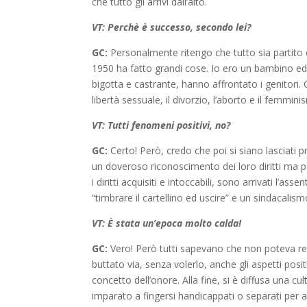
che tutto gli arrivi dall’alto.
VT: Perchè è successo, secondo lei?
GC:
Personalmente ritengo che tutto sia partito d
1950 ha fatto grandi cose. Io ero un bambino ed 
bigotta e castrante, hanno affrontato i genitori. 
libertà sessuale, il divorzio, l’aborto e il femmini
VT: Tutti fenomeni positivi, no?
GC:
Certo! Però, credo che poi si siano lasciati pr
un doveroso riconoscimento dei loro diritti ma poi
i diritti acquisiti e intoccabili, sono arrivati l’a
“timbrare il cartellino ed uscire” e un sindacalism
VT: È stata un’epoca molto calda!
GC:
Vero! Però tutti sapevano che non poteva reg
buttato via, senza volerlo, anche gli aspetti positi
concetto dell’onore. Alla fine, si è diffusa una cult
imparato a fingersi handicappati o separati per ac