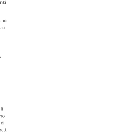
nti
andi
ati
o
li
mmo
 di
petti