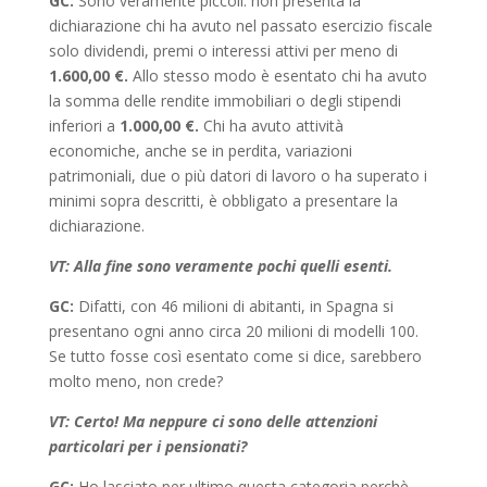
GC:
Sono veramente piccoli: non presenta la
dichiarazione chi ha avuto nel passato esercizio fiscale
solo dividendi, premi o interessi attivi per meno di
1.600,00 €.
Allo stesso modo è esentato chi ha avuto
la somma delle rendite immobiliari o degli stipendi
inferiori a
1.000,00 €.
Chi ha avuto attività
economiche, anche se in perdita, variazioni
patrimoniali, due o più datori di lavoro o ha superato i
minimi sopra descritti, è obbligato a presentare la
dichiarazione.
VT: Alla fine sono veramente pochi quelli esenti.
GC:
Difatti, con 46 milioni di abitanti, in Spagna si
presentano ogni anno circa 20 milioni di modelli 100.
Se tutto fosse così esentato come si dice, sarebbero
molto meno, non crede?
VT: Certo! Ma neppure ci sono delle attenzioni
particolari per i pensionati?
GC:
Ho lasciato per ultimo questa categoria perchè