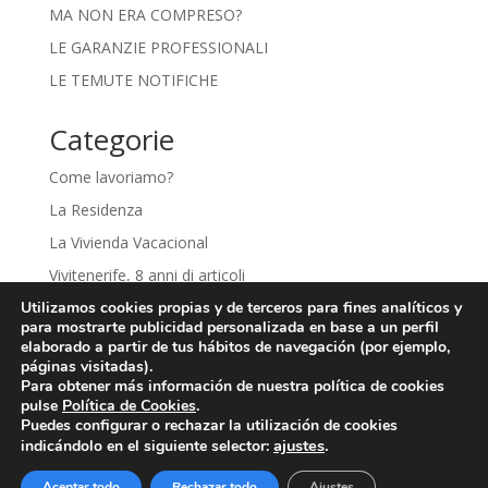
MA NON ERA COMPRESO?
LE GARANZIE PROFESSIONALI
LE TEMUTE NOTIFICHE
Categorie
Come lavoriamo?
La Residenza
La Vivienda Vacacional
Vivitenerife, 8 anni di articoli
Utilizamos cookies propias y de terceros para fines analíticos y
para mostrarte publicidad personalizada en base a un perfil
elaborado a partir de tus hábitos de navegación (por ejemplo,
páginas visitadas).
Aviso Legal
Política de Privacidad
Para obtener más información de nuestra política de cookies
Política de Cookies
pulse
Política de Cookies
.
Puedes configurar o rechazar la utilización de cookies
Condiciones generales de contratación
ajustes
.
indicándolo en el siguiente selector:
Aceptar todo
Rechazar todo
Ajustes