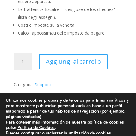
essere apportati.
Le trattenute fiscali e il “desglose de los cheques”
(lista degli assegni).
Costi e imposte sulla vendita
Calcoli appossimati delle imposte da pagare
V10
Aggiungi al carrello
-
Che
devo
sapere
Categoria:
Supporti
per
vendere
Utilizamos cookies propias y de terceros para fines analíticos y
casa?
para mostrarte publicidad personalizada en base a un perfil
elaborado a partir de tus hábitos de navegación (por ejemplo,
quantità
páginas visitadas).
Aviso Legal
Política de Privacidad
Para obtener más información de nuestra política de cookies
Política de Cookies
pulse
Política de Cookies
.
Puedes configurar o rechazar la utilización de cookies
Condiciones generales de contratación