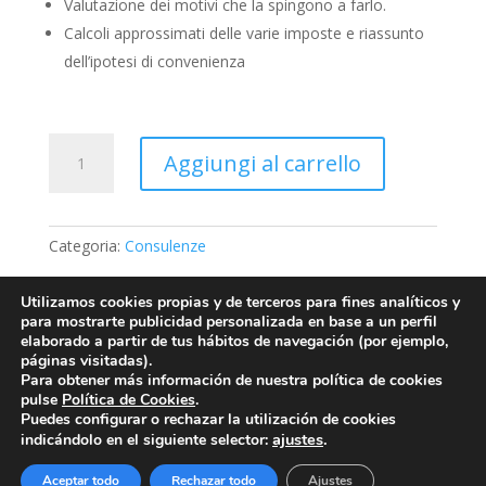
Valutazione dei motivi che la spingono a farlo.
Calcoli approssimati delle varie imposte e riassunto
dell’ipotesi di convenienza
D10
Aggiungi al carrello
-
Mi
conviene
fare
Categoria:
Consulenze
una
donazione?
Utilizamos cookies propias y de terceros para fines analíticos y
quantità
para mostrarte publicidad personalizada en base a un perfil
elaborado a partir de tus hábitos de navegación (por ejemplo,
páginas visitadas).
Aviso Legal
Política de Privacidad
Para obtener más información de nuestra política de cookies
Política de Cookies
pulse
Política de Cookies
.
Puedes configurar o rechazar la utilización de cookies
Condiciones generales de contratación
ajustes
.
indicándolo en el siguiente selector:
Aceptar todo
Rechazar todo
Ajustes