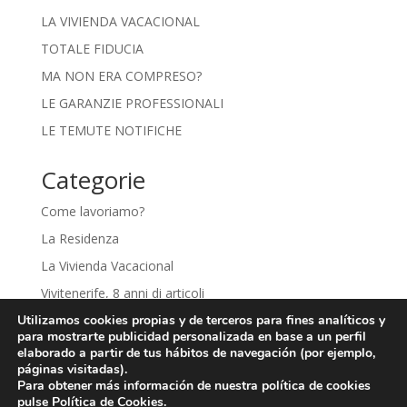
LA VIVIENDA VACACIONAL
TOTALE FIDUCIA
MA NON ERA COMPRESO?
LE GARANZIE PROFESSIONALI
LE TEMUTE NOTIFICHE
Categorie
Come lavoriamo?
La Residenza
La Vivienda Vacacional
Vivitenerife, 8 anni di articoli
Utilizamos cookies propias y de terceros para fines analíticos y
para mostrarte publicidad personalizada en base a un perfil
elaborado a partir de tus hábitos de navegación (por ejemplo,
páginas visitadas).
Aviso Legal
Política de Privacidad
Para obtener más información de nuestra política de cookies
Política de Cookies
pulse
Política de Cookies
.