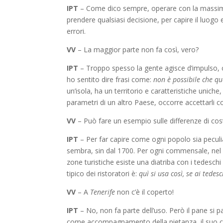
IPT
– Come dico sempre, operare con la massim
prendere qualsiasi decisione, per capire il luogo 
errori.
VV
– La maggior parte non fa così, vero?
IPT
– Troppo spesso la gente agisce d’impulso, c
ho sentito dire frasi come:
non è possibile che qu
un’isola, ha un territorio e caratteristiche uniche
parametri di un altro Paese, occorre accettarli 
VV
– Può fare un esempio sulle differenze di co
IPT
– Per far capire come ogni popolo sia peculia
sembra, sin dal 1700. Per ogni commensale, nel
zone turistiche esiste una diatriba con i tedes
tipico dei ristoratori è:
quì si usa così, se ai tede
VV
– A
Tenerife
non c’è il coperto!
IPT
– No, non fa parte dell’uso. Però il pane si p
come accompagnamento della pietanza, il suo cos