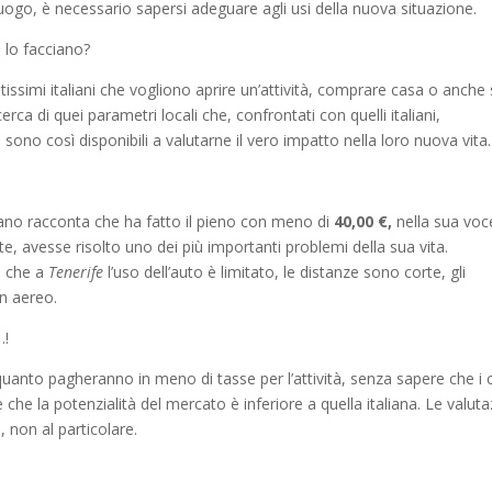
uogo, è necessario sapersi adeguare agli usi della nuova situazione.
n lo facciano?
tissimi italiani che vogliono aprire un’attività, comprare casa o anche
rca di quei parametri locali che, confrontati con quelli italiani,
no così disponibili a valutarne il vero impatto nella loro nuova vita.
liano racconta che ha fatto il pieno con meno di
40,00 €,
nella sua voc
e, avesse risolto uno dei più importanti problemi della sua vita.
e che a
Tenerife
l’uso dell’auto è limitato, le distanze sono corte, gli
n aereo.
…!
uanto pagheranno in meno di tasse per l’attività, senza sapere che i 
 che la potenzialità del mercato è inferiore a quella italiana. Le valuta
 non al particolare.