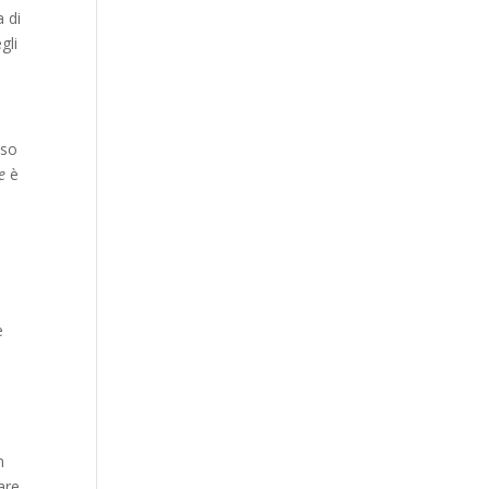
 di
gli
sso
e
è
i
e
n
are