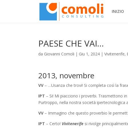
INIZIO
PAESE CHE VAI…
da
Giovanni Comoli
|
Giu 1, 2024
|
Vivitenerife, 
2013, novembre
VV
– …Usanza che trovi! Si completa così la fras
IPT
– Si! Mi piacciono i proverbi. Trasmettono i
Purtroppo, nella nostra società ipertecnologica a
VV
– Immagino che questo proverbio le permetta t
IPT
– Certo!
Vivitenerife
si rivolge principalment