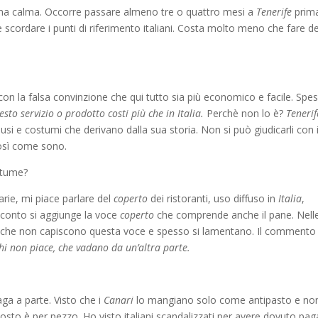
a calma. Occorre passare almeno tre o quattro mesi a
Tenerife
prima
e scordare i punti di riferimento italiani. Costa molto meno che fare de
on la falsa convinzione che qui tutto sia più economico e facile. Spe
esto servizio o prodotto costi più che in Italia.
Perchè non lo è?
Tenerif
, usi e costumi che derivano dalla sua storia. Non si può giudicarli con 
così come sono.
stume?
rie, mi piace parlare del
coperto
dei ristoranti, uso diffuso in
Italia
,
 conto si aggiunge la voce
coperto
che comprende anche il pane. Nell
chi che non capiscono questa voce e spesso si lamentano. Il commento
schi non piace, che vadano da un’altra parte.
aga a parte. Visto che i
Canari
lo mangiano solo come antipasto e no
to è per pezzo. Ho visto italiani scandalizzati per avere dovuto pag