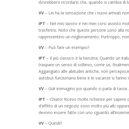
dovrebbero ricordarsi che, quando si cambia di l
VV
– Lei ha la sensazione che i nuovi arrivati no
IPT
– Nel mio lavoro e nei miei corsi assisto mol
trasferirsi. Noto che queste persone sono alla rice
rappresentino un miglioramento. Purtroppo, non so
VV
– Può fare un esempio?
IPT
– Il più classico è la benzina. Quando un ita
traspare un senso di sollievo, come se, finalment
Aggangiato alle abitudini antiche, non percepisc
autobus funzionano bene e le vacanze si fanno i
VV
– Già! immagino poi quando si parla di tasse
IPT
– Chiaro! Ricevo molte richieste per sapere q
d’affitto di un negozio sono molto più alti oppure
devono essere fatte con uno sguardo all’insieme,
VV
– Quindi?