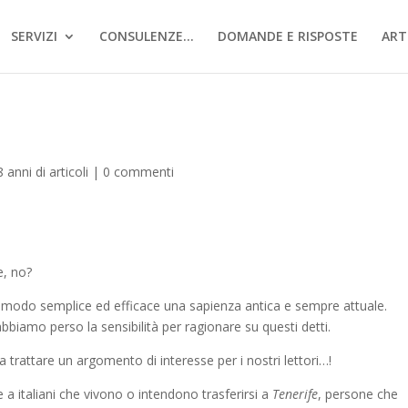
SERVIZI
CONSULENZE…
DOMANDE E RISPOSTE
ART
8 anni di articoli
|
0 commenti
e, no?
n modo semplice ed efficace una sapienza antica e sempre attuale.
bbiamo perso la sensibilità per ragionare su questi detti.
rattare un argomento di interesse per i nostri lettori…!
e a italiani che vivono o intendono trasferirsi a
Tenerife
, persone che